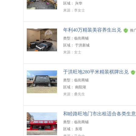
区域：
兴华
来源：李女士
年利40万精装美容养生出兑
推
类型：临街商铺
区域：
于洪新城
来源：女士
于洪旺地280平米精装棋牌出兑
类型：临街商铺
区域：
南阳湖
来源：桑先生
和睦路旺地门市出租适合各类生意
类型：临街商铺
区域：
东塔