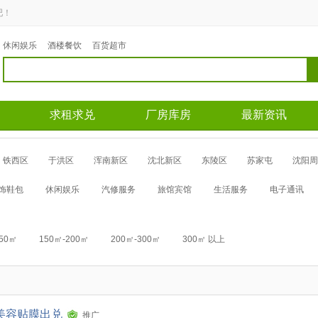
吧！
休闲娱乐
酒楼餐饮
百货超市
求租求兑
厂房库房
最新资讯
铁西区
于洪区
浑南新区
沈北新区
东陵区
苏家屯
沈阳周
饰鞋包
休闲娱乐
汽修服务
旅馆宾馆
生活服务
电子通讯
150㎡
150㎡-200㎡
200㎡-300㎡
300㎡ 以上
美容贴膜出兑
推广