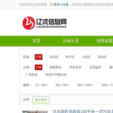
欢迎来到辽沈信息网，请
登录
或
注册
，享受我们便捷的转店找店服务
首页
店铺出兑
招商加盟
区域：
不限
沈河区
和平区
大东区
皇姑区
分类：
不限
酒楼餐饮
美容美发
百货超市
服
厂房库房
房屋写字楼出租
面积：
0㎡-20㎡
20㎡-60㎡
60㎡-100㎡
100㎡-
排序：
默认排序
沈水路旺地精装200平米一层汽车